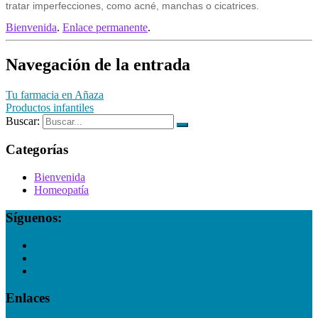
tratar imperfecciones, como acné, manchas o cicatrices.
Bienvenida
.
Enlace permanente
.
Navegación de la entrada
Tu farmacia en Añaza
Productos infantiles
Buscar:
Categorías
Bienvenida
Homeopatía
Síguenos:
Enlaces